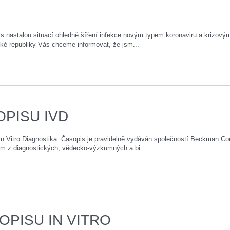
s nastalou situací ohledně šíření infekce novým typem koronaviru a krizový
é republiky Vás chceme informovat, že jsm...
OPISU IVD
In Vitro Diagnostika. Časopis je pravidelně vydáván společností Beckman Cou
ům z diagnostických, vědecko-výzkumných a bi...
OPISU IN VITRO