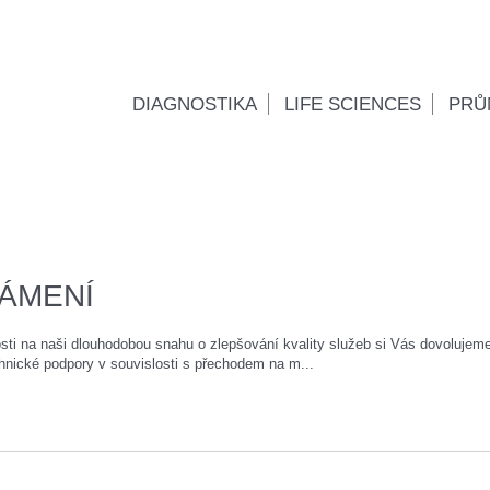
DIAGNOSTIKA
LIFE SCIENCES
PRŮ
NÁMENÍ
na naši dlouhodobou snahu o zlepšování kvality služeb si Vás dovolujem
hnické podpory v souvislosti s přechodem na m...