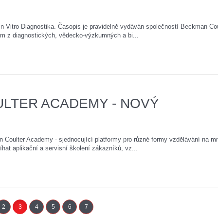
In Vitro Diagnostika. Časopis je pravidelně vydáván společností Beckman Cou
ům z diagnostických, vědecko-výzkumných a bi...
LTER ACADEMY - NOVÝ
n Coulter Academy - sjednocující platformy pro různé formy vzdělávání na m
at aplikační a servisní školení zákazníků, vz...
2
3
4
5
6
7