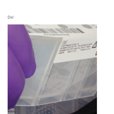
DxI
Zjistit více