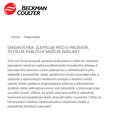
Home
Diagnostika
DIAGNOSTIKA: ZLEPŠUJE PÉČI O PACIENTA,
ZVYŠUJE KVALITU A SNIŽUJE NÁKLADY
Více než 85 let posouvá společnost Beckman Coulter Inc. klinickou
laboratorní medicínu vpřed prostřednictvím inovativního přístupu k
laboratornímu procesu a jeho optimalizaci s přihlédnutím k jeho
efektivitě a produktivitě. Vedle uplatňování nových poznatků vědy a
výzkumu a aplikovaných moderních postupů a ařešení rovněž
nabízíe široké spektrum diagnostických přístrojů a informačních
systémů, které optimalizují provoz vaší laboratoře, a posouvají ji tak
na vyšší úroveň. Věříme, že právě vaše pracoviště je základním
kamenem pro poskytování lepší zdravotní péče o pacienta. Cítíme se
být povoláni k dalšímu zdokonalování a zlepšování kvality a
produktivity klinických laboratoří.