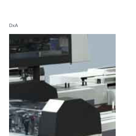
DxA
Zjistit více