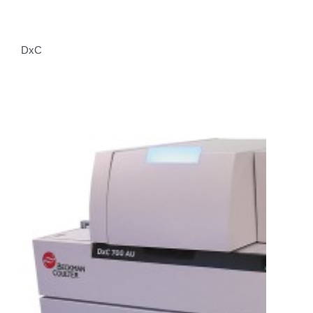
DxC
Zjistit více